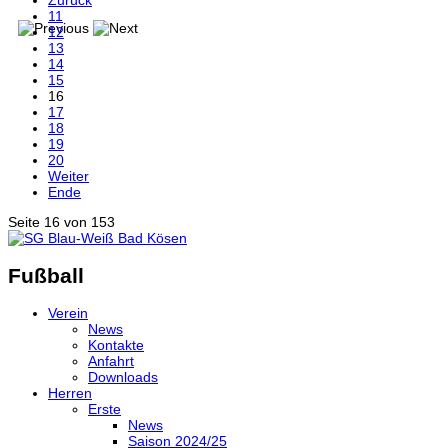
Zurück
11
12
13
14
15
16
17
18
19
20
Weiter
Ende
Seite 16 von 153
Fußball
Verein
News
Kontakte
Anfahrt
Downloads
Herren
Erste
News
Saison 2024/25