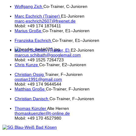
Wolfgang Zich
Co-Trainer, C-Junioren
Marc Eschrich (Trainer)
E1-Junioren
marc-eschrich2607@freenet.de
Mobil: +49 174 1876411
Marius Große
Co-Trainer, E1–Junioren
Franziska Eschrich
Co-Trainer, E1–Junioren
Marcus Schibath (Trainer, E)
E2-Junioren
marcus.schibath@googlemail.com
Mobil: +49 1525 7264723
Chris Kunze
Co-Trainer, E2–Junioren
Christian Ossig
Trainer, F–Junioren
osstian1991@gmail.com
Mobil: +49 174 9644544
Matthias Große
Co-Trainer, F-Junioren
Christian Danisch
Co-Trainer, F–Junioren
Thomas Künzler
Alte Herren
thomaskuenzler@t-online.de
Mobil: +49 170 4527980