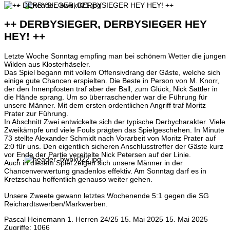
++ DERBYSIEGER, DERBYSIEGER HEY
HEY! ++
Letzte Woche Sonntag empfing man bei schönem Wetter die jungen
Wilden aus Klosterhäseler.
Das Spiel begann mit vollem Offensivdrang der Gäste, welche sich
einige gute Chancen erspielten. Die Beste in Person von M. Knorr,
der den Innenpfosten traf aber der Ball, zum Glück, Nick Sattler in
die Hände sprang. Um so überraschender war die Führung für
unsere Männer. Mit dem ersten ordentlichen Angriff traf Moritz
Prater zur Führung.
In Abschnitt Zwei entwickelte sich der typische Derbycharakter. Viele
Zweikämpfe und viele Fouls prägten das Spielgeschehen. In Minute
73 stellte Alexander Schmidt nach Vorarbeit von Moritz Prater auf
2:0 für uns. Den eigentlich sicheren Anschlusstreffer der Gäste kurz
vor Ende der Partie vereitelte Nick Petersen auf der Linie.
Auch in diesem Spiel zeigen sich unsere Männer in der
Chancenverwertung gnadenlos effektiv. Am Sonntag darf es in
Kretzschau hoffentlich genauso weiter gehen.
Unsere Zweete gewann letztes Wochenende 5:1 gegen die SG
Reichardtswerben/Markwerben.
Pascal Heinemann
1. Herren 24/25
15. Mai 2025
15. Mai 2025
Zugriffe: 1066