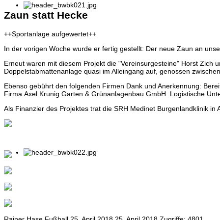
Zaun statt Hecke
++Sportanlage aufgewertet++
In der vorigen Woche wurde er fertig gestellt: Der neue Zaun an uns
Erneut waren mit diesem Projekt die "Vereinsurgesteine" Horst Zich 
Doppelstabmattenanlage quasi im Alleingang auf, genossen zwischen
Ebenso gebührt den folg
enden Firmen Dank und Anerkennung: Bereits
Firma Axel Krunig Garten & Grünanlagenbau GmbH. Logistische Unter
Als Finanzier des Projektes trat die SRH Medinet Burgenlandklinik in 
Rainer Hase
Fußball
25. April 2018
25. April 2018
Zugriffe: 4801