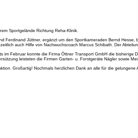
erem Sportgelände Richtung Reha-Klinik.
und Ferdinand Jüttner, ergänzt um den Sportkameraden Bernd Hesse, be
zeitlich auch Hilfe von Nachwuchscoach Marcus Schibath. Der Abteilu
 im Februar konnte die Firma Öttner Transport GmbH die bisherige Do
sützung leisteten die Firmen Garten- u. Forstgeräte Nägler sowie M
Aktion. Großartig! Nochmals herzlichen Dank an alle für die gelungene 