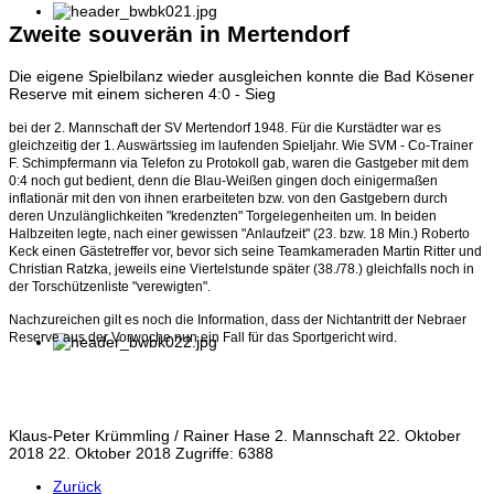
Zweite souverän in Mertendorf
Die eigene Spielbilanz wieder ausgleichen konnte die Bad Kösener
Reserve mit einem sicheren 4:0 - Sieg
bei der 2. Mannschaft der SV Mertendorf 1948. Für die Kurstädter war es
gleichzeitig der 1. Auswärtssieg im
laufenden Spieljahr. Wie SVM - Co-Trainer
F. Schimpfermann via Telefon zu Protokoll gab, waren die Gastgeber
mit dem
0:4 noch gut bedient, denn die Blau-Weißen gingen doch einigermaßen
inflationär mit den
von ihnen erarbeiteten bzw. von den Gastgebern durch
deren Unzulänglichkeiten "kredenzten" Torgelegenheiten
um. In beiden
Halbzeiten legte, nach einer gewissen "Anlaufzeit" (23. bzw. 18 Min.) Roberto
Keck einen
Gästetreffer vor, bevor sich seine Teamkameraden Martin Ritter und
Christian Ratzka, jeweils eine Viertelstunde später
(38./78.) gleichfalls noch in
der Torschützenliste "verewigten".
Nachzureichen gilt es noch die Information, dass der Nichtantritt der Nebraer
Reserve aus der Vorwoche nun ein Fall für das Sportgericht wird.
Klaus-Peter Krümmling / Rainer Hase
2. Mannschaft
22. Oktober
2018
22. Oktober 2018
Zugriffe: 6388
Zurück